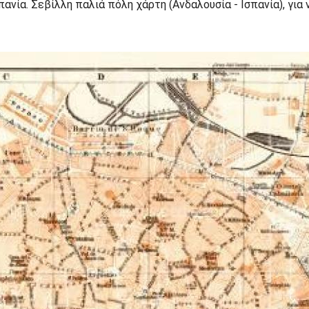
ανία. Σεβίλλη παλιά πόλη χάρτη (Ανδαλουσία - Ισπανία), γι