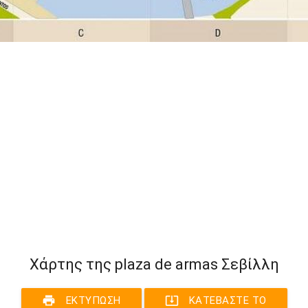
Χάρτης της plaza de armas Σεβίλλη
print
system_update_alt
ΕΚΤΎΠΩΣΗ
ΚΑΤΕΒΆΣΤΕ ΤΟ