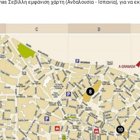
rmas Σεβίλλη εμφάνιση χάρτη (Ανδαλουσία - Ισπανία), για να 